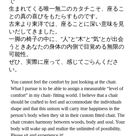
で
生まれてくる唯一無二のカタチこそ、座るこ
との真の喜びをもたらすものです。
古来より東洋では、座ることに深い意味を見
いだしてきました。
一脚の椅子の中に、“人”と“木”と“気”とが出会
うときあなたの身体の内側で目覚める無限の
可能性。
ぜひ、実際に座って、感じてごらんくださ
い。
You cannot feel the comfort by just looking at the chair.
What I pursue is to be able to assign a measurable “level of
comfort” in my chair- fitting world. I believe that a chair
should be crafted to feel and accommodate the individuals
shape and that this unison will carry true happiness in the
person’s body when they sit in their custom fitted chair. The
chair creates harmony between woods, body and soul. Your
body will wake up and realize the unlimited of possibility.
Please sit and experience it!