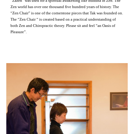
“Zazen” was used for a spiritual awakening like Buddha in Zen. The
Zen world has over one thousand five hundred years of history. The
“Zen Chair” is one of the cornerstone pieces that Tak was founded on.
The “Zen Chair “ is created based on a practical understanding of
both Zen and Chiropractic theory. Please sit and feel “an Oasis of
Pleasure”.